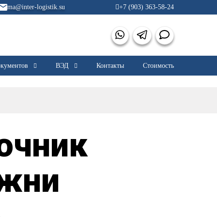
ma@inter-logistik.su
+7 (903) 363-58-24
кументов
ВЭД
Контакты
Стоимость
очник
ожни