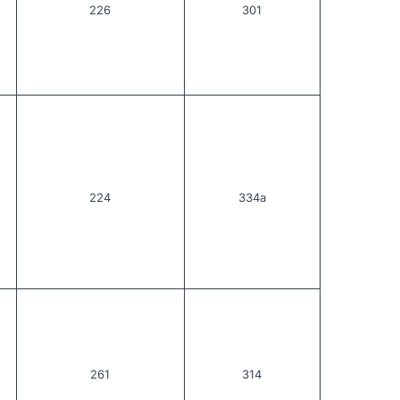
226
301
224
334а
261
314