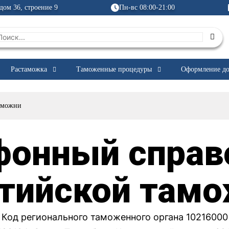
дом 36, строение 9
Пн-вс 08:00-21:00
Растаможка
Таможенные процедуры
Оформление до
аможни
фонный справ
тийской там
Код регионального таможенного органа 10216000