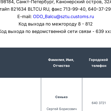
198184, Санкт-Петербург, Канонерский остров, 32
тайп 821634 BLTCU RU, факс 713-99-40, 640-37-29
E-mail:
ODO_Balcu@sztu.customs.ru
Код выхода по межгороду 8 - 812
Код выхода по ведомственной сети связи - 639 хх
Фамилия, Имя, 
Городской 
Отчество
телефон
Сенько
640 3721
Сергей Борисович