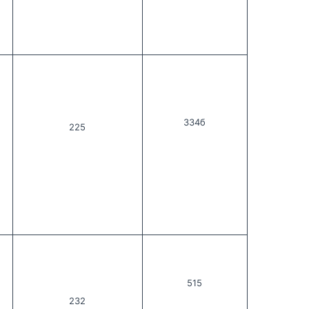
334б
225
515
232