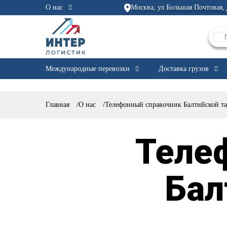
О нас
Москва, ул Большая Почтовая, 
Международные перевозки
Доставка грузов
Главная
/
О нас
/
Телефонный справочник Балтийской т
Теле
Бал