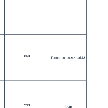
860
Гапсальская,д.4каб.13
233
334в