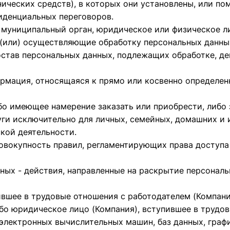
нических средств), в которых они установлены, или по
иденциальных переговоров.
, муниципальный орган, юридическое или физическое л
(или) осуществляющие обработку персональных данны
остав персональных данных, подлежащих обработке, де
рмация, относящаяся к прямо или косвенно определе
ибо имеющее намерение заказать или приобрести, либ
ги исключительно для личных, семейных, домашних и и
кой деятельности.
совокупность правил, регламентирующих права доступа
ных - действия, направленные на раскрытие персонал
ившее в трудовые отношения с работодателем (Компани
бо юридическое лицо (Компания), вступившее в трудо
 электронных вычислительных машин, баз данных, граф