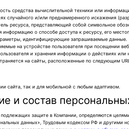
ость средства вычислительной техники или информац
ях случайного и/или преднамеренного искажения (раз
ель ресурса, представляющий собой символьное обоз
я информацию о способе доступа к ресурсу, его местоп
араметры, идентифицирующие запрашиваемые данные.
няемые на устройстве пользователя при посещении ве
ользователя и хранения информации о действиях или н
траняется на сайты, расположенные по следующим UR
сии сайта, так и для мобильной с любым адаптивом.
тие и состав персональны
х, подлежащих защите в Компании, определяются целям
ональных данных», Трудовым кодексом РФ и другими н