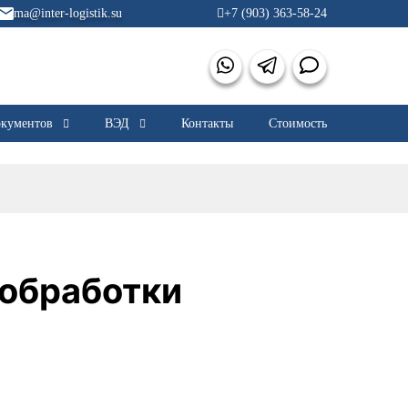
ma@inter-logistik.su
+7 (903) 363-58-24
кументов
ВЭД
Контакты
Стоимость
 обработки