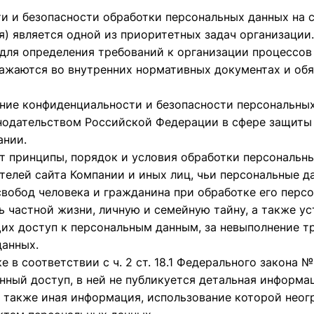
ти и безопасности обработки персональных данных на 
я) является одной из приоритетных задач организации.
 для определения требований к организации процессов
ажаются во внутренних нормативных документах и обя
чение конфиденциальности и безопасности персональны
одательством Российской Федерации в сфере защиты 
ании.
т принципы, порядок и условия обработки персональны
ителей сайта Компании и иных лиц, чьи персональные 
вобод человека и гражданина при обработке его персо
 частной жизни, личную и семейную тайну, а также у
х доступ к персональным данным, за невыполнение т
данных.
е в соответствии с ч. 2 ст. 18.1 Федерального закона
нный доступ, в ней
не публикуется
детальная информац
а также иная информация, использование которой нео